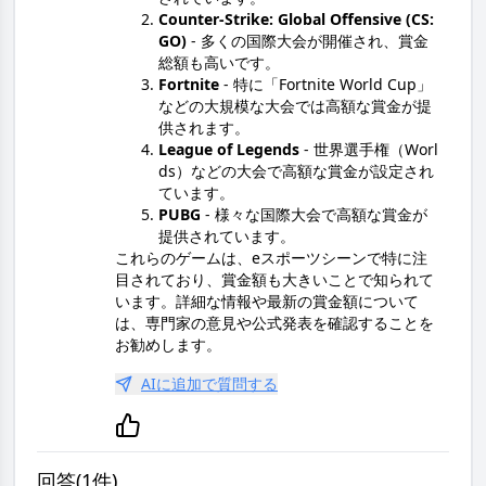
Counter-Strike: Global Offensive (CS:
GO)
- 多くの国際大会が開催され、賞金
総額も高いです。
Fortnite
- 特に「Fortnite World Cup」
などの大規模な大会では高額な賞金が提
供されます。
League of Legends
- 世界選手権（Worl
ds）などの大会で高額な賞金が設定され
ています。
PUBG
- 様々な国際大会で高額な賞金が
提供されています。
これらのゲームは、eスポーツシーンで特に注
目されており、賞金額も大きいことで知られて
います。詳細な情報や最新の賞金額について
は、専門家の意見や公式発表を確認することを
お勧めします。
AIに追加で質問する
回答(
1
件)